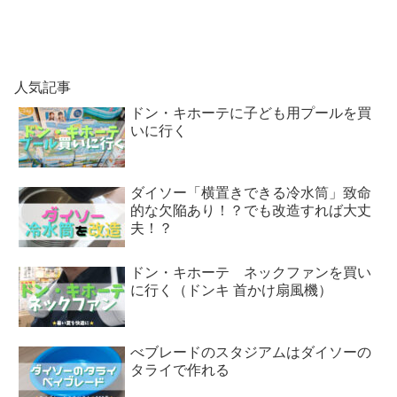
人気記事
ドン・キホーテに子ども用プールを買
いに行く
ダイソー「横置きできる冷水筒」致命
的な欠陥あり！？でも改造すれば大丈
夫！？
ドン・キホーテ ネックファンを買い
に行く（ドンキ 首かけ扇風機）
べブレードのスタジアムはダイソーの
タライで作れる