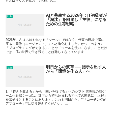
もとはキリスト教の「Virgin」の...
AIと共生する2026年：IT初級者が
社会
「淘汰」を回避し「主役」になる
ための生存戦略
2026年、AIはもはや単なる「ツール」ではなく、仕事の現場で隣に
座る「同僚（エージェント）」へと進化しました。かつてのように
「プログラミングができる」ことや「ツールを使いこなす」ことだけ
では、ITの世界で生き残ることは難しくなっています...
明日からの変革 ── 指示を出す人
社会
から「環境を作る人」へ
1. 「答えを教える」から「問いを投げる」へのシフト 管理職の罰ゲ
ーム化を招く一因は、部下から持ち込まれるすべての問題に「正解」
を出そうとすることにあります。これを明日から、**「コーチング的
アプローチ」**に切り替えてください。 ...