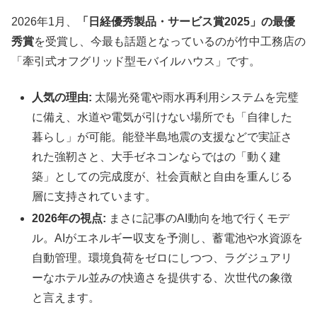
2026年1月、
「日経優秀製品・サービス賞2025」の最優
秀賞
を受賞し、今最も話題となっているのが竹中工務店の
「牽引式オフグリッド型モバイルハウス」です。
人気の理由:
太陽光発電や雨水再利用システムを完璧
に備え、水道や電気が引けない場所でも「自律した
暮らし」が可能。能登半島地震の支援などで実証さ
れた強靭さと、大手ゼネコンならではの「動く建
築」としての完成度が、社会貢献と自由を重んじる
層に支持されています。
2026年の視点:
まさに記事のAI動向を地で行くモデ
ル。AIがエネルギー収支を予測し、蓄電池や水資源を
自動管理。環境負荷をゼロにしつつ、ラグジュアリ
ーなホテル並みの快適さを提供する、次世代の象徴
と言えます。