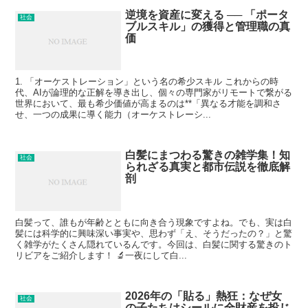
逆境を資産に変える ── 「ポータ
社会
ブルスキル」の獲得と管理職の真
価
1. 「オーケストレーション」という名の希少スキル これからの時
代、AIが論理的な正解を導き出し、個々の専門家がリモートで繋がる
世界において、最も希少価値が高まるのは**「異なる才能を調和さ
せ、一つの成果に導く能力（オーケストレーシ...
白髪にまつわる驚きの雑学集！知
社会
られざる真実と都市伝説を徹底解
剖
白髪って、誰もが年齢とともに向き合う現象ですよね。でも、実は白
髪には科学的に興味深い事実や、思わず「え、そうだったの？」と驚
く雑学がたくさん隠れているんです。今回は、白髪に関する驚きのト
リビアをご紹介します！ 🔬一夜にして白...
2026年の「貼る」熱狂：なぜ女
社会
の子たちはシールに全財産を投じ