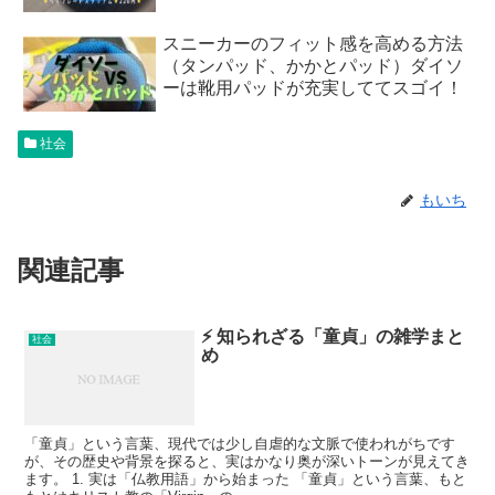
スニーカーのフィット感を高める方法
（タンパッド、かかとパッド）ダイソ
ーは靴用パッドが充実しててスゴイ！
社会
もいち
関連記事
⚡️ 知られざる「童貞」の雑学まと
社会
め
「童貞」という言葉、現代では少し自虐的な文脈で使われがちです
が、その歴史や背景を探ると、実はかなり奥が深いトーンが見えてき
ます。 1. 実は「仏教用語」から始まった 「童貞」という言葉、もと