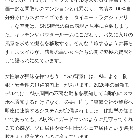
いるのが、自立したライフスタイルを求める女性層です。
画一的な間取りのマンションとは異なり、内装を100%自
分好みにカスタマイズできる「タイニー・ラグジュアリ
ー」な空間は、SNS時代の自己表現と見事に合致しまし
た。キッチンやパウダールームにこだわり、お気に入りの
風景を求めて拠点を移動する。そんな「旅するように暮ら
す」スタイルが、感度の高い女性たちの間で究極の贅沢と
して語られ始めています。
女性層が興味を持つもう一つの背景には、AIによる「防
犯・安全性の飛躍的向上」があります。2026年の最新モ
デルでは、AIが周囲の不審な動きを察知して自動的にスマ
ホへ通知するだけでなく、必要に応じて警備会社や警察へ
即座に連携するシステムが完備されました。移動型の住ま
いであっても、AIが常にガードマンのように見守ってくれ
る安心感が、ソロ居住や女性同士のシェア居住という選択
肢をより現実的なものに変えています。