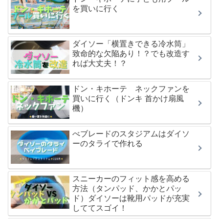
を買いに行く
ダイソー「横置きできる冷水筒」
致命的な欠陥あり！？でも改造す
れば大丈夫！？
ドン・キホーテ ネックファンを
買いに行く（ドンキ 首かけ扇風
機）
べブレードのスタジアムはダイソ
ーのタライで作れる
スニーカーのフィット感を高める
方法（タンパッド、かかとパッ
ド）ダイソーは靴用パッドが充実
しててスゴイ！