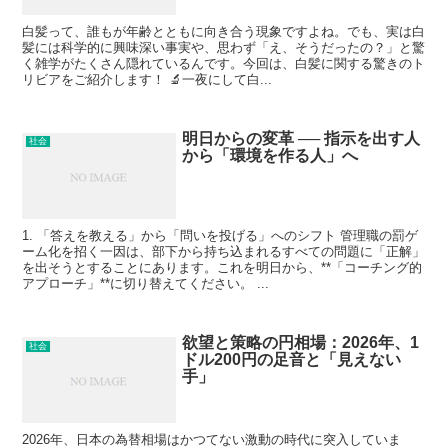
白髪って、誰もが年齢とともに向き合う現象ですよね。でも、実は白
髪には科学的に興味深い事実や、思わず「え、そうだったの？」と驚
く雑学がたくさん隠れているんです。今回は、白髪に関する驚きのト
リビアをご紹介します！ 🔬一夜にして白...
明日からの変革 ── 指示を出す人
社会
から「環境を作る人」へ
1. 「答えを教える」から「問いを投げる」へのシフト 管理職の罰ゲ
ーム化を招く一因は、部下から持ち込まれるすべての問題に「正解」
を出そうとすることにあります。これを明日から、**「コーチング的
アプローチ」**に切り替えてください。 ...
欲望と策略の円相場：2026年、1
社会
ドル200円の足音と「見えない
手」
2026年、日本の為替相場はかつてない激動の時代に突入していま