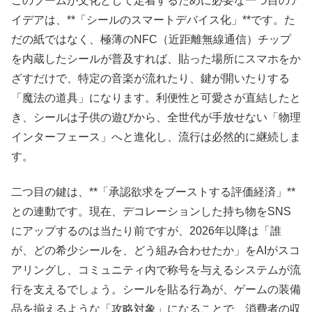
このブームが文化として定着するために必要な一つ目のア
イデアは、**「シールのスマートデバイス化」**です。た
だの紙ではなく、極薄のNFC（近距離無線通信）チップ
を内蔵したシールが普及すれば、貼った場所にスマホをか
ざすだけで、特定の音楽が流れたり、鍵が開いたりする
「魔法の道具」になります。利便性と可愛さが直結したと
き、シールは子供の遊びから、全世代が手放せない「物理
インターフェース」へと進化し、流行は必然的に継続しま
す。
二つ目の鍵は、**「承認欲求をブーストする評価経済」**
との連動です。現在、デコレーションした持ち物をSNS
にアップするのは当たり前ですが、2026年以降は「誰
が、どの希少シールを、どう組み合わせたか」をAIがスコ
アリングし、コミュニティ内で称号を与えるシステムが流
行を支えるでしょう。シールを貼る行為が、ゲームの装備
品を揃えるような「攻略対象」になることで、消費者の収