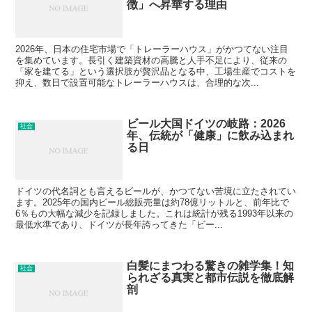
徴」へ昇華する理由
2026年、日本の住宅市場で「トレーラーハウス」がかつてない注目
を集めています。長引く建築資材の高騰と人手不足により、従来の
「家を建てる」という選択肢が贅沢品となる中、工場生産でコストを
抑え、数日で設置可能なトレーラーハウスは、合理的な次...
ビール大国ドイツの岐路：2026
社会
年、伝統が「健康」に飲み込まれ
る日
ドイツの代名詞とも言えるビールが、かつてない苦境に立たされてい
ます。2025年の国内ビール総販売量は約78億リットルと、前年比で
6％もの大幅な減少を記録しました。これは統計が残る1993年以来の
最低水準であり、ドイツが長年誇ってきた「ビー...
白髪にまつわる驚きの雑学集！知
社会
られざる真実と都市伝説を徹底解
剖