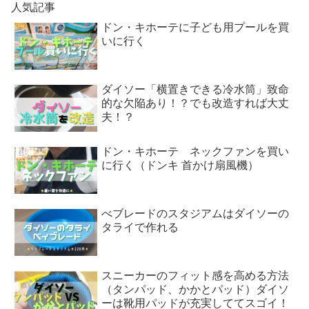
人気記事
ドン・キホーテに子ども用プールを買
いに行く
ダイソー「横置きできる冷水筒」致命
的な欠陥あり！？でも改造すれば大丈
夫！？
ドン・キホーテ ネックファンを買い
に行く（ドンキ 首かけ扇風機）
べブレードのスタジアムはダイソーの
タライで作れる
スニーカーのフィット感を高める方法
（タンパッド、かかとパッド）ダイソ
ーは靴用パッドが充実しててスゴイ！