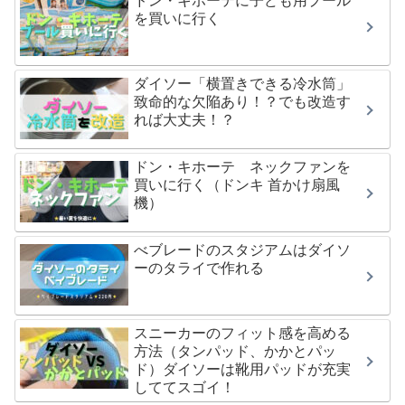
ドン・キホーテに子ども用プール
を買いに行く
ダイソー「横置きできる冷水筒」
致命的な欠陥あり！？でも改造す
れば大丈夫！？
ドン・キホーテ ネックファンを
買いに行く（ドンキ 首かけ扇風
機）
べブレードのスタジアムはダイソ
ーのタライで作れる
スニーカーのフィット感を高める
方法（タンパッド、かかとパッ
ド）ダイソーは靴用パッドが充実
しててスゴイ！