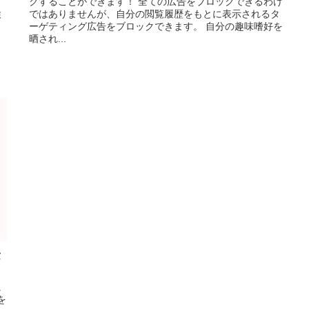
クすることができます！ 全ての広告をブロックできるわけ
検
ではありませんが、自分の閲覧履歴をもとに表示されるタ
ーゲティング広告をブロックできます。 自分の趣味嗜好を
晒され...
セ
に
を