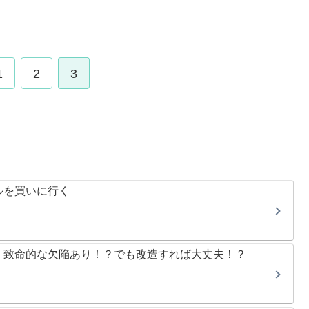
1
2
3
ルを買いに行く
」致命的な欠陥あり！？でも改造すれば大丈夫！？