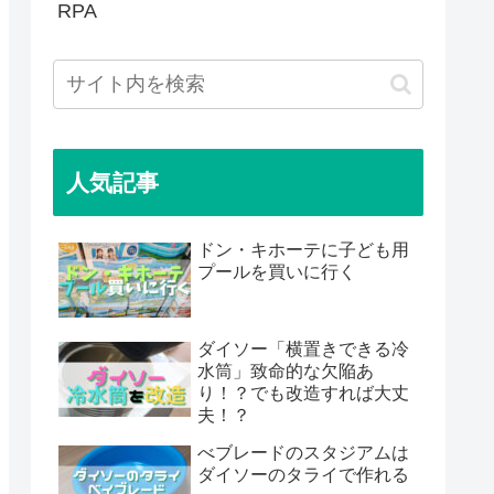
RPA
人気記事
ドン・キホーテに子ども用
プールを買いに行く
ダイソー「横置きできる冷
水筒」致命的な欠陥あ
り！？でも改造すれば大丈
夫！？
べブレードのスタジアムは
ダイソーのタライで作れる