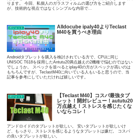
ります。 今回、私個人のガラスフィルムの選び方をご紹介します
が、技術的な視点ではなくシンプルな内容で...
Alldocube ipaly40よりTeclast
ガジェット
M40を買うべき理由
Androidタブレットを購入を検討されている方で、CPUに同じ
UNISOC T618を採用したAntutu20満点越えの2機種で悩むのではない
でしょうか。 スペックを並べるとiplay40の方がスペックが高いのは
もちろんですが、TeclastM40に向いている人もいると思うので、当
記事を参考にしていただければ嬉しいです。
【Teclast M40】コスパ最強タブ
ガジェット
レット！開封レビュー！aututu20
万点越え！ストレスを感じたくな
いならコレ！
アンドロイドのタブレットが欲しい。 安いタブレットが欲しいけ
ど、もっさり、ストレスを感じるようなタブレットは嫌だ。 コスパ
の良いタブレットが欲しい。