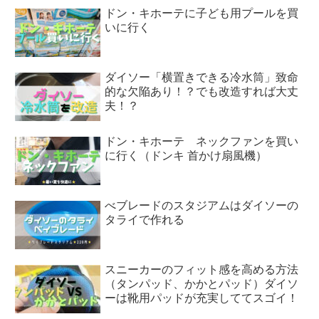
ドン・キホーテに子ども用プールを買
いに行く
ダイソー「横置きできる冷水筒」致命
的な欠陥あり！？でも改造すれば大丈
夫！？
ドン・キホーテ ネックファンを買い
に行く（ドンキ 首かけ扇風機）
べブレードのスタジアムはダイソーの
タライで作れる
スニーカーのフィット感を高める方法
（タンパッド、かかとパッド）ダイソ
ーは靴用パッドが充実しててスゴイ！