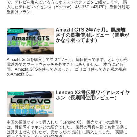
で、テレビを選んでいる方にオススメのテレビをご紹介します。 購
入したテレビ ハイセンス（Hisense) 43U75F（43U7F） 壁掛け対応
壁掛けブラン...
Amazfit GTS 2年7ヶ月。肌身離
ガジェット
さずの長期使用レビュー（電池が
かなり弱ってます）
Amazfit GTSを購入して早２年7ヶ月。毎日使ってます。というか充
電以外でスマートウォッチを外すことはありません。 本当に24時
間、Amazfit GTSを使ってきました。 ゴリゴリ使ってきた私の現在
のAmazfit G...
Lenovo X3骨伝導ワイヤレスイヤ
ガジェット
ホン（長期間使用レビュー）
中国の通販サイトで購入した「Lenovo X3」 販売サイトの説明で
は、骨伝導イヤホンとの紹介でした。 製品の写真を見ても骨伝導に
は見えませんでしたが、安かったので試しに購入しました。 実際に
使ってみると、やっぱり骨伝導...