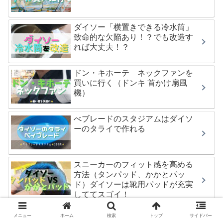
ダイソー「横置きできる冷水筒」
致命的な欠陥あり！？でも改造す
れば大丈夫！？
ドン・キホーテ ネックファンを
買いに行く（ドンキ 首かけ扇風
機）
べブレードのスタジアムはダイソ
ーのタライで作れる
スニーカーのフィット感を高める
方法（タンパッド、かかとパッ
ド）ダイソーは靴用パッドが充実
しててスゴイ！
HDMI分配器 ダイソーのケーブル
メニュー
ホーム
検索
トップ
サイドバー
を利用