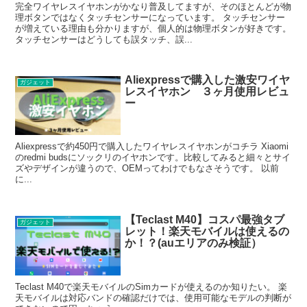
完全ワイヤレスイヤホンがかなり普及してますが、そのほとんどが物
理ボタンではなくタッチセンサーになっています。 タッチセンサー
が増えている理由も分かりますが、個人的は物理ボタンが好きです。
タッチセンサーはどうしても誤タッチ、誤...
Aliexpressで購入した激安ワイヤ
ガジェット
レスイヤホン ３ヶ月使用レビュ
ー
Aliexpressで約450円で購入したワイヤレスイヤホンがコチラ Xiaomi
のredmi budsにソックリのイヤホンです。比較してみると細々とサイ
ズやデザインが違うので、OEMってわけでもなさそうです。 以前
に...
【Teclast M40】コスパ最強タブ
ガジェット
レット！楽天モバイルは使えるの
か！？(auエリアのみ検証）
Teclast M40で楽天モバイルのSimカードが使えるのか知りたい。 楽
天モバイルは対応バンドの確認だけでは、使用可能なモデルの判断が