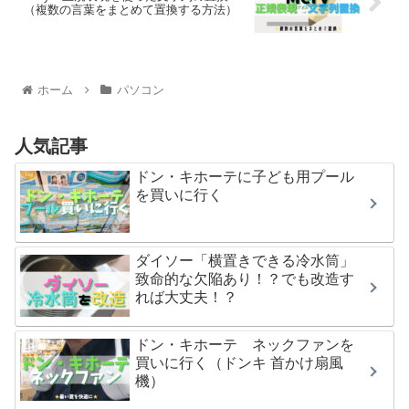
（複数の言葉をまとめて置換する方法）
ホーム
パソコン
人気記事
ドン・キホーテに子ども用プール
を買いに行く
ダイソー「横置きできる冷水筒」
致命的な欠陥あり！？でも改造す
れば大丈夫！？
ドン・キホーテ ネックファンを
買いに行く（ドンキ 首かけ扇風
機）