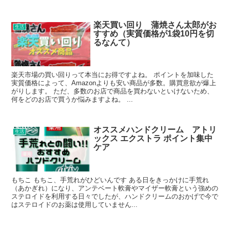
楽天買い回り 蒲焼さん太郎がお
生活
すすめ（実質価格が1袋10円を切
るなんて）
楽天市場の買い回りって本当にお得ですよね。 ポイントを加味した
実質価格によって、Amazonよりも安い商品が多数。購買意欲が爆上
がりします。 ただ、多数のお店で商品を買わないといけないため、
何をどのお店で買うか悩みますよね。 ...
オススメハンドクリーム アトリ
生活
ックス エクストラ ポイント集中
ケア
もちこ もちこ、手荒れがひどいんです ある日をきっかけに手荒れ
（あかぎれ）になり、アンテベート軟膏やマイザー軟膏という強めの
ステロイドを利用する日々でしたが、ハンドクリームのおかげで今で
はステロイドのお薬は使用していません...