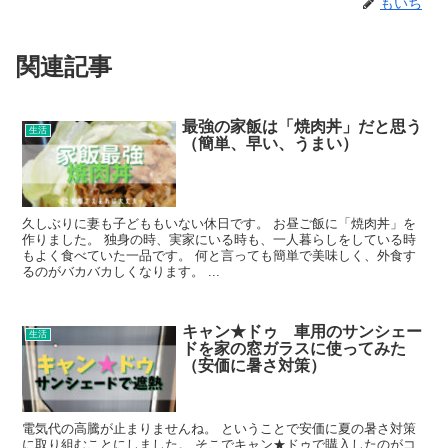
もいち
関連記事
最強の家飯は「焼肉丼」だと思う
生活
（簡単、早い、うまい）
久しぶりに妻も子どももいない休日です。 お昼ご飯に「焼肉丼」を
作りました。 独身の時、実家にいる時も、一人暮らしをしている時
もよく食べていた一品です。 何と言っても簡単で美味しく、外食す
るのがバカバカしくなります。 ...
キャン★ドゥ 車用のサンシェー
生活
ドを家の窓ガラスに使ってみた
（安価に暑さ対策）
電気代の高騰が止まりませんね。 ということで安価に夏の暑さ対策
に取り組むことにしました。 そこでキャン★ドゥで購入したのがコ