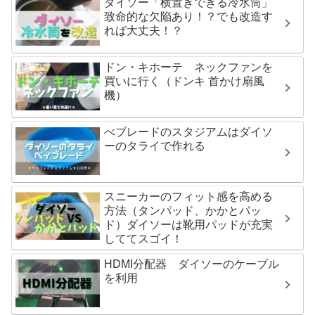
ダイソー「横置きできる冷水筒」
致命的な欠陥あり！？でも改造す
れば大丈夫！？
ドン・キホーテ ネックファンを
買いに行く（ドンキ 首かけ扇風
機）
べブレードのスタジアムはダイソ
ーのタライで作れる
スニーカーのフィット感を高める
方法（タンパッド、かかとパッ
ド）ダイソーは靴用パッドが充実
しててスゴイ！
HDMI分配器 ダイソーのケーブル
を利用