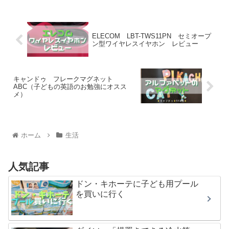
ELECOM LBT-TWS11PN セミオープ
ン型ワイヤレスイヤホン レビュー
キャンドゥ フレークマグネット
ABC（子どもの英語のお勉強にオスス
メ）
ホーム
生活
人気記事
ドン・キホーテに子ども用プール
を買いに行く