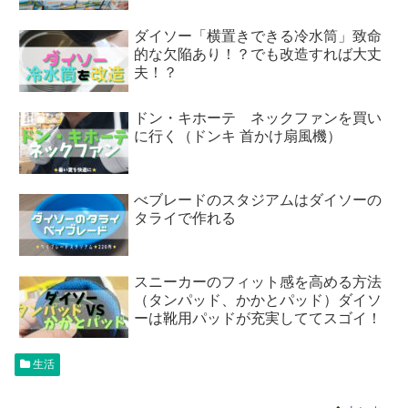
ダイソー「横置きできる冷水筒」致命
的な欠陥あり！？でも改造すれば大丈
夫！？
ドン・キホーテ ネックファンを買い
に行く（ドンキ 首かけ扇風機）
べブレードのスタジアムはダイソーの
タライで作れる
スニーカーのフィット感を高める方法
（タンパッド、かかとパッド）ダイソ
ーは靴用パッドが充実しててスゴイ！
生活