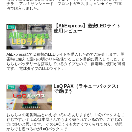
チラ！ アルミサンシェード フロントガラス用 キャン★ドゥで110
円で購入しました...
【AliExpress】激安LEDライト
生活
使用レビュー
AliExpressにて２種類のLEDライトを購入したのでご紹介します。災
害時に備えて室内の明かりを確保することを目的に購入しました。ど
ちらもバッテリーを搭載しているタイプなので、停電時に使用が可能
です。 電球タイプのLEDライト ...
LaQ PAX（ラキューパックス）
生活
で遊ぼう
おもちゃの定番商品といえばいろいろありますが、LaQパックスをご
存じですか？ LaQは本屋さんでもよく売られているので、ご存じの
方は多いと思います。 そのLAQよりも大きくつくられており、幼児
からでも遊べるのがLaQパックスで...