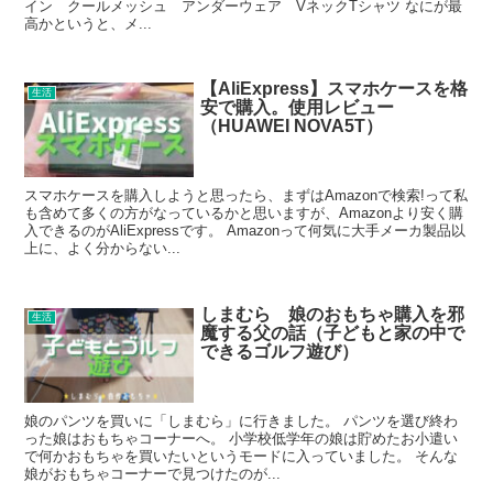
イン クールメッシュ アンダーウェア VネックTシャツ なにが最
高かというと、メ...
【AliExpress】スマホケースを格
生活
安で購入。使用レビュー
（HUAWEI NOVA5T）
スマホケースを購入しようと思ったら、まずはAmazonで検索!って私
も含めて多くの方がなっているかと思いますが、Amazonより安く購
入できるのがAliExpressです。 Amazonって何気に大手メーカ製品以
上に、よく分からない...
しまむら 娘のおもちゃ購入を邪
生活
魔する父の話（子どもと家の中で
できるゴルフ遊び）
娘のパンツを買いに「しまむら」に行きました。 パンツを選び終わ
った娘はおもちゃコーナーへ。 小学校低学年の娘は貯めたお小遣い
で何かおもちゃを買いたいというモードに入っていました。 そんな
娘がおもちゃコーナーで見つけたのが...