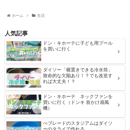
ホーム
生活
人気記事
ドン・キホーテに子ども用プール
を買いに行く
ダイソー「横置きできる冷水筒」
致命的な欠陥あり！？でも改造す
れば大丈夫！？
ドン・キホーテ ネックファンを
買いに行く（ドンキ 首かけ扇風
機）
べブレードのスタジアムはダイソ
ーのタライで作れる