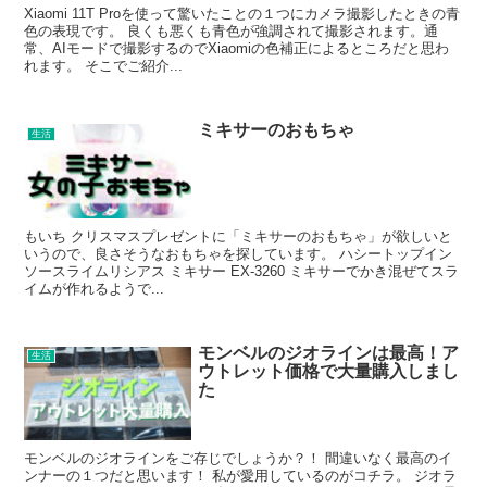
Xiaomi 11T Proを使って驚いたことの１つにカメラ撮影したときの青
色の表現です。 良くも悪くも青色が強調されて撮影されます。通
常、AIモードで撮影するのでXiaomiの色補正によるところだと思わ
れます。 そこでご紹介...
ミキサーのおもちゃ
生活
もいち クリスマスプレゼントに「ミキサーのおもちゃ」が欲しいと
いうので、良さそうなおもちゃを探しています。 ハシートップイン
ソースライムリシアス ミキサー EX-3260 ミキサーでかき混ぜてスラ
イムが作れるようで...
モンベルのジオラインは最高！ア
生活
ウトレット価格で大量購入しまし
た
モンベルのジオラインをご存じでしょうか？！ 間違いなく最高のイ
ンナーの１つだと思います！ 私が愛用しているのがコチラ。 ジオラ