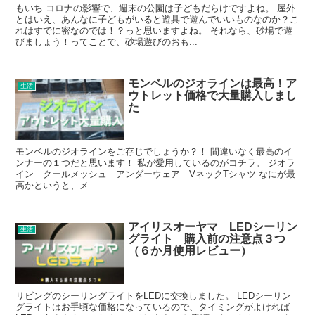
もいち コロナの影響で、週末の公園は子どもだらけですよね。 屋外
とはいえ、あんなに子どもがいると遊具で遊んでいいものなのか？こ
れはすでに密なのでは！？っと思いますよね。 それなら、砂場で遊
びましょう！ってことで、砂場遊びのおも...
モンベルのジオラインは最高！ア
生活
ウトレット価格で大量購入しまし
た
モンベルのジオラインをご存じでしょうか？！ 間違いなく最高のイ
ンナーの１つだと思います！ 私が愛用しているのがコチラ。 ジオラ
イン クールメッシュ アンダーウェア VネックTシャツ なにが最
高かというと、メ...
アイリスオーヤマ LEDシーリン
生活
グライト 購入前の注意点３つ
（６か月使用レビュー）
リビングのシーリングライトをLEDに交換しました。 LEDシーリン
グライトはお手頃な価格になっているので、タイミングがよければ