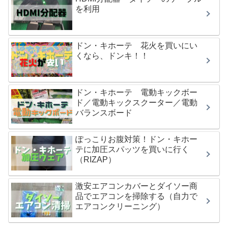
を利用
ドン・キホーテ 花火を買いにい
くなら、ドンキ！！
ドン・キホーテ 電動キックボー
ド／電動キックスクーター／電動
バランスボード
ぽっこりお腹対策！ドン・キホー
テに加圧スパッツを買いに行く
（RIZAP）
激安エアコンカバーとダイソー商
品でエアコンを掃除する（自力で
エアコンクリーニング）