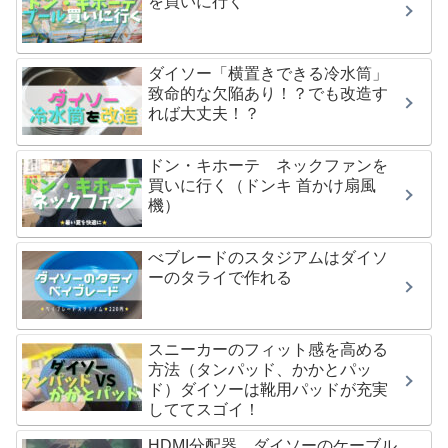
を買いに行く
ダイソー「横置きできる冷水筒」
致命的な欠陥あり！？でも改造す
れば大丈夫！？
ドン・キホーテ ネックファンを
買いに行く（ドンキ 首かけ扇風
機）
べブレードのスタジアムはダイソ
ーのタライで作れる
スニーカーのフィット感を高める
方法（タンパッド、かかとパッ
ド）ダイソーは靴用パッドが充実
しててスゴイ！
HDMI分配器 ダイソーのケーブル