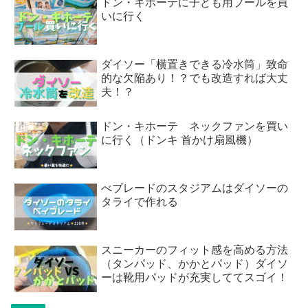
ドン・キホーテに子ども用プールを買
いに行く
ダイソー「横置きできる冷水筒」致命
的な欠陥あり！？でも改造すれば大丈
夫！？
ドン・キホーテ ネックファンを買い
に行く（ドンキ 首かけ扇風機）
べブレードのスタジアムはダイソーの
タライで作れる
スニーカーのフィット感を高める方法
（タンパッド、かかとパッド）ダイソ
ーは靴用パッドが充実しててスゴイ！