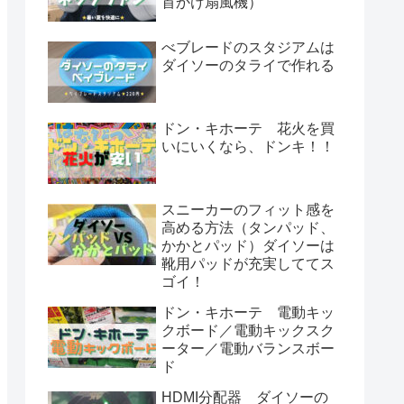
首かけ扇風機）
べブレードのスタジアムは
ダイソーのタライで作れる
ドン・キホーテ 花火を買
いにいくなら、ドンキ！！
スニーカーのフィット感を
高める方法（タンパッド、
かかとパッド）ダイソーは
靴用パッドが充実しててス
ゴイ！
ドン・キホーテ 電動キッ
クボード／電動キックスク
ーター／電動バランスボー
ド
HDMI分配器 ダイソーの