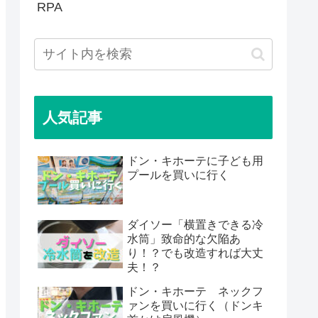
RPA
人気記事
ドン・キホーテに子ども用
プールを買いに行く
ダイソー「横置きできる冷
水筒」致命的な欠陥あ
り！？でも改造すれば大丈
夫！？
ドン・キホーテ ネックフ
ァンを買いに行く（ドンキ