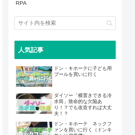
RPA
人気記事
ドン・キホーテに子ども用
プールを買いに行く
ダイソー「横置きできる冷
水筒」致命的な欠陥あ
り！？でも改造すれば大丈
夫！？
ドン・キホーテ ネックフ
ァンを買いに行く（ドンキ