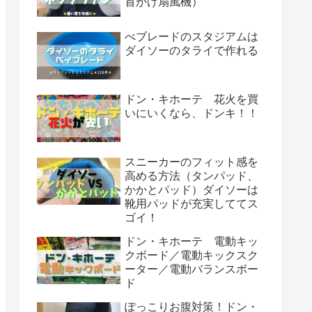
首かけ扇風機）
べブレードのスタジアムは
ダイソーのタライで作れる
ドン・キホーテ 花火を買
いにいくなら、ドンキ！！
スニーカーのフィット感を
高める方法（タンパッド、
かかとパッド）ダイソーは
靴用パッドが充実しててス
ゴイ！
ドン・キホーテ 電動キッ
クボード／電動キックスク
ーター／電動バランスボー
ド
ぽっこりお腹対策！ドン・