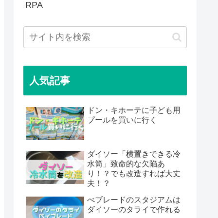
RPA
人気記事
ドン・キホーテに子ども用
プールを買いに行く
ダイソー「横置きできる冷
水筒」致命的な欠陥あ
り！？でも改造すれば大丈
夫！？
べブレードのスタジアムは
ダイソーのタライで作れる