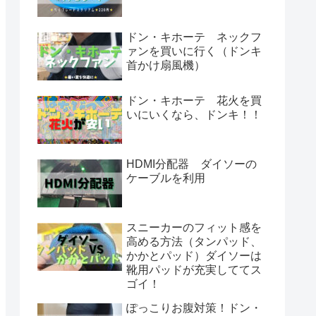
ドン・キホーテ ネックフ
ァンを買いに行く（ドンキ
首かけ扇風機）
ドン・キホーテ 花火を買
いにいくなら、ドンキ！！
HDMI分配器 ダイソーの
ケーブルを利用
スニーカーのフィット感を
高める方法（タンパッド、
かかとパッド）ダイソーは
靴用パッドが充実しててス
ゴイ！
ぽっこりお腹対策！ドン・