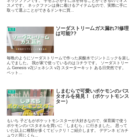
ネックファンです。 手をふさがずに涼を得ることができるのでオス
スメです。 ネックファンは身に着けるアイテムなので、実際に手に
取って選ぶことができるドンキに買...
ソーダストリー厶ガス漏れ?!修理
生活
は可能??
毎晩のようにソーダストリームで作った炭酸水でジントニックを楽し
んでました。 我が家で使っているのはコチラです。 ソーダストリー
ム Genesis v2(ジェネシス v2) スターターキット ある日突然です。
ペット...
しまむらで可愛いポケモンのバス
生活
タオルを発見！（ポケットモンス
ター）
もいち 子どもがポケットモンスターが大好きなので、保育園で使う
ポケモンのバスタオルを買いに「しまむら」に行きました。 思って
いた以上に種類が多くてビックリ！ご紹介します。 デデンネ ピカチ
ュウと同じくら...