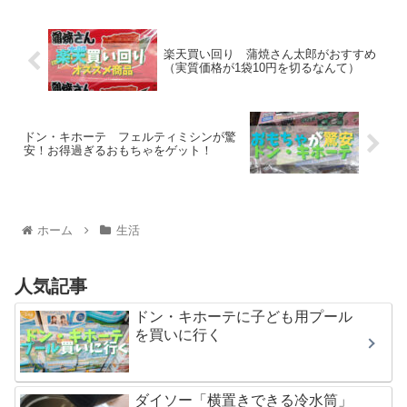
楽天買い回り 蒲焼さん太郎がおすすめ
（実質価格が1袋10円を切るなんて）
ドン・キホーテ フェルティミシンが驚
安！お得過ぎるおもちゃをゲット！
ホーム
生活
人気記事
ドン・キホーテに子ども用プール
を買いに行く
ダイソー「横置きできる冷水筒」