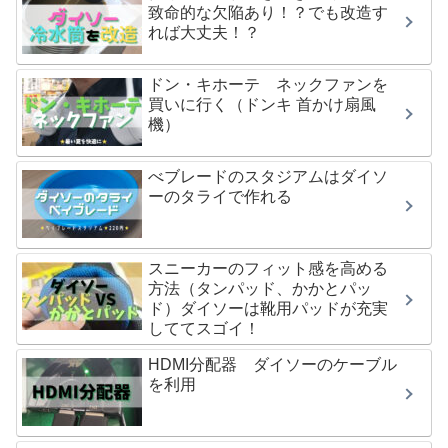
致命的な欠陥あり！？でも改造す
れば大丈夫！？
ドン・キホーテ ネックファンを
買いに行く（ドンキ 首かけ扇風
機）
べブレードのスタジアムはダイソ
ーのタライで作れる
スニーカーのフィット感を高める
方法（タンパッド、かかとパッ
ド）ダイソーは靴用パッドが充実
しててスゴイ！
HDMI分配器 ダイソーのケーブル
を利用