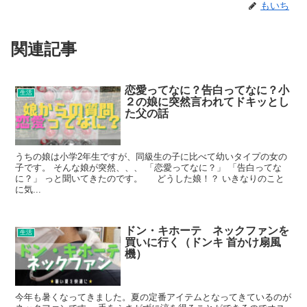
もいち
関連記事
恋愛ってなに？告白ってなに？小
生活
２の娘に突然言われてドキッとし
た父の話
うちの娘は小学2年生ですが、同級生の子に比べて幼いタイプの女の
子です。 そんな娘が突然、、、 「恋愛ってなに？」 「告白ってな
に？」 っと聞いてきたのです。 どうした娘！？ いきなりのこと
に気...
ドン・キホーテ ネックファンを
生活
買いに行く（ドンキ 首かけ扇風
機）
今年も暑くなってきました。夏の定番アイテムとなってきているのが