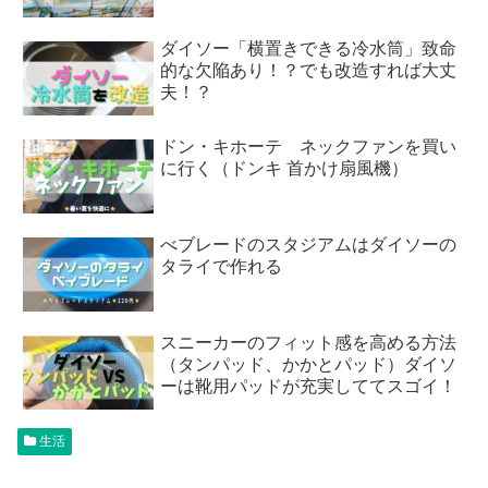
ダイソー「横置きできる冷水筒」致命
的な欠陥あり！？でも改造すれば大丈
夫！？
ドン・キホーテ ネックファンを買い
に行く（ドンキ 首かけ扇風機）
べブレードのスタジアムはダイソーの
タライで作れる
スニーカーのフィット感を高める方法
（タンパッド、かかとパッド）ダイソ
ーは靴用パッドが充実しててスゴイ！
生活