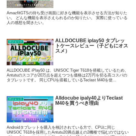
AmazfitGTSの待ち受け画面に好きな機能を表示させる方法が知りた
い。 どんな機能を表示さえられるのか知りたい。 実際に使っている
人の感想を聞きたい。
ALLDOCUBE iplay50 タブレッ
ガジェット
トケースレビュー（子どもにオス
スメ）
ALLDOCUBE iPlay50 は、UNISOC Tiger T618を搭載しているため、
Antutuのスコアが20万点を超えつつも価格は2万円を切る高コスパの
タブレットです。 同じCPUを搭載しているTeclast M40を使...
Alldocube ipaly40よりTeclast
ガジェット
M40を買うべき理由
Androidタブレットを購入を検討されている方で、CPUに同じ
UNISOC T618を採用したAntutu20満点越えの2機種で悩むのではない