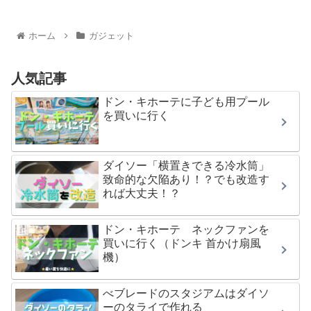
ホーム
ガジェット
人気記事
ドン・キホーテに子ども用プール
を買いに行く
ダイソー「横置きできる冷水筒」
致命的な欠陥あり！？でも改造す
れば大丈夫！？
ドン・キホーテ ネックファンを
買いに行く（ドンキ 首かけ扇風
機）
べブレードのスタジアムはダイソ
ーのタライで作れる