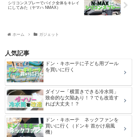
シリコンスプレーでバイク全体をキレイ
にしてみた（ヤマハ NMAX）
ホーム
ガジェット
人気記事
ドン・キホーテに子ども用プール
を買いに行く
ダイソー「横置きできる冷水筒」
致命的な欠陥あり！？でも改造す
れば大丈夫！？
ドン・キホーテ ネックファンを
買いに行く（ドンキ 首かけ扇風
機）