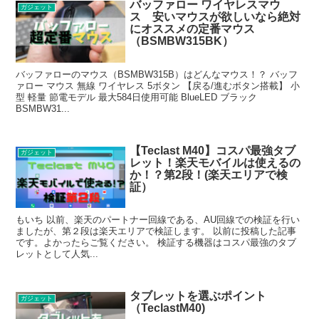
バッファロー ワイヤレスマウ
ガジェット
ス 安いマウスが欲しいなら絶対
にオススメの定番マウス
（BSMBW315BK）
バッファローのマウス（BSMBW315B）はどんなマウス！？ バッフ
ァロー マウス 無線 ワイヤレス 5ボタン 【戻る/進むボタン搭載】 小
型 軽量 節電モデル 最大584日使用可能 BlueLED ブラック
BSMBW31...
【Teclast M40】コスパ最強タブ
ガジェット
レット！楽天モバイルは使えるの
か！？第2段！(楽天エリアで検
証）
もいち 以前、楽天のパートナー回線である、AU回線での検証を行い
ましたが、第２段は楽天エリアで検証します。 以前に投稿した記事
です。よかったらご覧ください。 検証する機器はコスパ最強のタブ
レットとして人気...
タブレットを選ぶポイント
ガジェット
（TeclastM40)